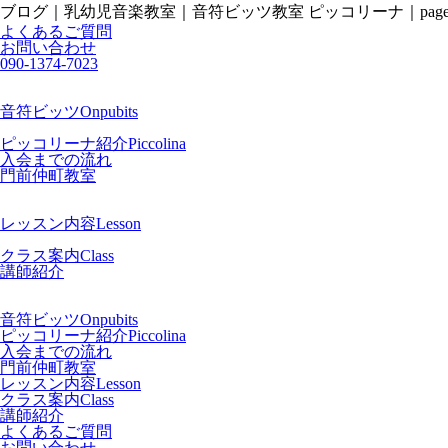
ブログ｜乳幼児音楽教室｜音符ビッツ教室 ピッコリーナ｜page
よくあるご質問
お問い合わせ
090-1374-7023
音符ビッツ
Onpubits
ピッコリーナ紹介
Piccolina
入会までの流れ
門前仲町教室
レッスン内容
Lesson
クラス案内
Class
講師紹介
音符ビッツ
Onpubits
ピッコリーナ紹介
Piccolina
入会までの流れ
門前仲町教室
レッスン内容
Lesson
クラス案内
Class
講師紹介
よくあるご質問
お問い合わせ