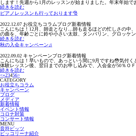
します！先週から1月のレッスンが始まりました。年末年始でお休
続きを読む
ピアノレッスンも行っております🎅
2022.12.07
お役立ちコラム
ブログ
新着情報
こんにちは！12月、師走となり…師も走るほどの忙しさの中
の曲を、年齢ごとに鈴や小さい太鼓、タンバリン、グロッケン（
続きを読む
秋の入会キャンペーン♫
2022.09.02
キャンペーン
ブログ
新着情報
こんにちは！早いもので、あっという間に9月ですね😳気付
体験レッスン後、翌日までのお申し込みで、入会金が50％ＯＦＦ
続きを読む
<
«
2
3
4
5
6
>
CATEGORY
お役立ちコラム
キャンペーン
ブログ
メディア
新着情報
イベント情報
コロナ対策
コンサート情報
MENU
音符ビッツ
ピッコリーナ紹介