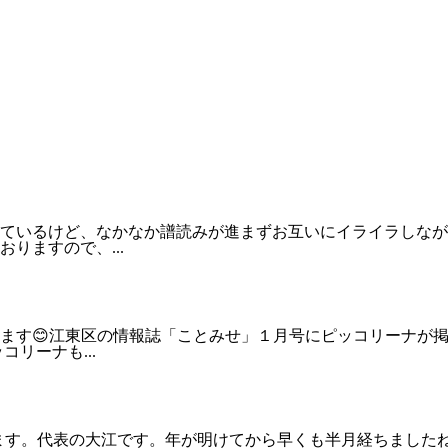
せているけど、なかなか譜読みが進まずお互いにイライラしな
りますので、...
ます😊江東区の情報誌「ことみせ」１月号にピッコリーナが掲
ッコリーナも...
ます。代表の大江です。年が明けてから早くも半月経ちましたね