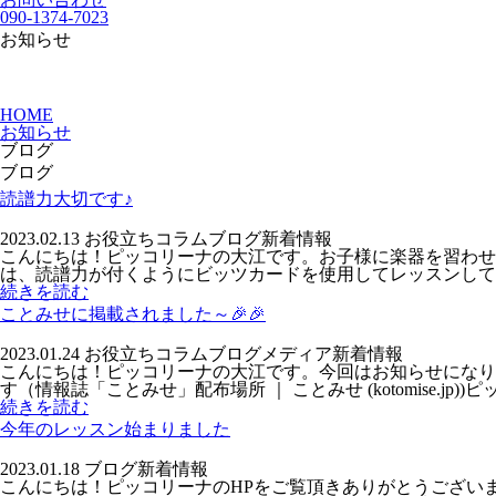
090-1374-7023
お知らせ
HOME
お知らせ
ブログ
ブログ
読譜力大切です♪
2023.02.13
お役立ちコラム
ブログ
新着情報
こんにちは！ピッコリーナの大江です。お子様に楽器を習わ
は、読譜力が付くようにビッツカードを使用してレッスンしてお
続きを読む
ことみせに掲載されました～🎉🎉
2023.01.24
お役立ちコラム
ブログ
メディア
新着情報
こんにちは！ピッコリーナの大江です。今回はお知らせになり
す（情報誌「ことみせ」配布場所 ｜ ことみせ (kotomise.jp))ピ
続きを読む
今年のレッスン始まりました
2023.01.18
ブログ
新着情報
こんにちは！ピッコリーナのHPをご覧頂きありがとうござい