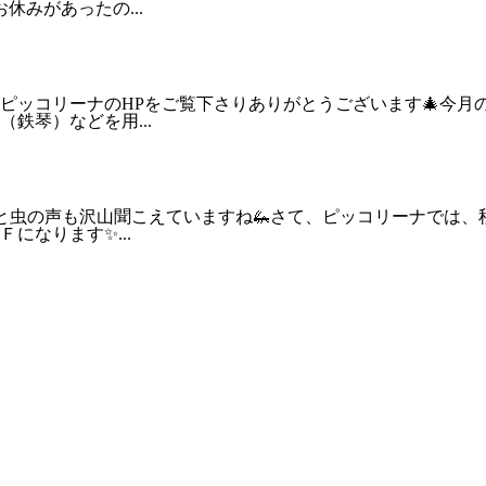
みがあったの...
、ピッコリーナのHPをご覧下さりありがとうございます🎄今
鉄琴）などを用...
くと虫の声も沢山聞こえていますね🦗さて、ピッコリーナでは
になります✨...