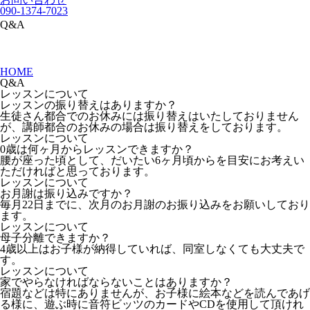
090-1374-7023
Q&A
HOME
Q&A
レッスンについて
レッスンの振り替えはありますか？
生徒さん都合でのお休みには振り替えはいたしておりません
が、講師都合のお休みの場合は振り替えをしております。
レッスンについて
0歳は何ヶ月からレッスンできますか？
腰が座った頃として、だいたい6ヶ月頃からを目安にお考えい
ただければと思っております。
レッスンについて
お月謝は振り込みですか？
毎月22日までに、次月のお月謝のお振り込みをお願いしており
ます。
レッスンについて
母子分離できますか？
4歳以上はお子様が納得していれば、同室しなくても大丈夫で
す。
レッスンについて
家でやらなければならないことはありますか？
宿題などは特にありませんが、お子様に絵本などを読んであげ
る様に、遊ぶ時に音符ビッツのカードやCDを使用して頂けれ