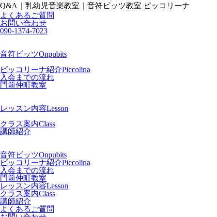
Q&A｜乳幼児音楽教室｜音符ビッツ教室 ピッコリーナ
よくあるご質問
お問い合わせ
090-1374-7023
音符ビッツ
Onpubits
ピッコリーナ紹介
Piccolina
入会までの流れ
門前仲町教室
レッスン内容
Lesson
クラス案内
Class
講師紹介
音符ビッツ
Onpubits
ピッコリーナ紹介
Piccolina
入会までの流れ
門前仲町教室
レッスン内容
Lesson
クラス案内
Class
講師紹介
よくあるご質問
お問い合わせ