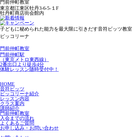
門前仲町教室
東京都江東区牡丹3-6-5-１F
牡丹町商店街会館内
子どもに秘められた能力を最大限に引きだす音符ビッツ教室
ピッコリーナ
門前仲町教室
門前仲町駅
（東京メトロ東西線）
2番出口より徒歩4分
体験レッスン
随時受付中！
HOME
音符ビッツ
ピッコリーナ紹介
レッスン内容
クラス案内
講師紹介
門前仲町教室
入会までの流れ
よくあるご質問
お申し込み・お問い合わせ