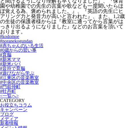
と聞けるようになり理解も早くなりました』、『保育
園や幼稚園での先生の言葉や歌なども一度聞いたらほ
ぼ覚える為、褒められました。』、『英語の先生にヒ
アリング力と発音力が高いと言われた』、また、1,2歳
の生徒の保護者様からは『教室に通ってから言葉がは
っきり出るようになりました』などのお言葉を頂いて
おります。
#kodomoe
#noranekogundan
#赤ちゃんのいる生活
#0歳からの習い事
#育脳
#新米ママ
#新米パパ
#音符で育脳
#遊びながら学ぶ
#江東区の音楽教室
#中央区の音楽教室
#門前仲町
#牡丹町
<
一覧へ
>
CATEGORY
お役立ちコラム
キャンペーン
ブログ
メディア
新着情報
イベント情報