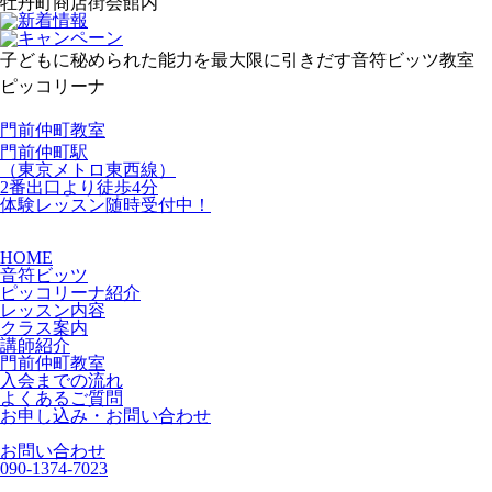
牡丹町商店街会館内
子どもに秘められた能力を最大限に引きだす音符ビッツ教室
ピッコリーナ
門前仲町教室
門前仲町駅
（東京メトロ東西線）
2番出口より徒歩4分
体験レッスン
随時受付中！
HOME
音符ビッツ
ピッコリーナ紹介
レッスン内容
クラス案内
講師紹介
門前仲町教室
入会までの流れ
よくあるご質問
お申し込み・お問い合わせ
お問い合わせ
090-1374-7023