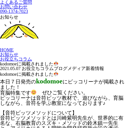
よくあるご質問
お問い合わせ
090-1374-7023
お知らせ
HOME
お知らせ
お役立ちコラム
kodomoeに掲載されました
2021.05.07
お役立ちコラム
ブログ
メディア
新着情報
kodomoeに掲載されました
kodomoe
本日７日発売の
にピッコリーナが掲載され
ました！
育脳特集です
ぜひご覧ください。
ピッコリーナは音符ビッツ教材で、遊びながら、育脳
しながら、音符を学ぶ教室になっております♪
【音符ビッツメソッドについて】
音符ビッツメソッドとは川崎紫明先生が、世界的に有
名な、右脳教育のスズキ・メソッドの鈴木鎮一先生