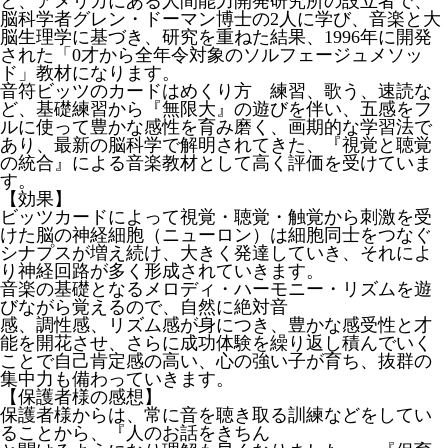
と、アメリカにある人間能力開発研究所の設立者で、
脳科学者グレン・ドーマン博士の2人に学び、音楽と大
脳生理学に基づき、研究を重ねた結果、1996年に開発
された「0才から全年令対象のソルフェージュメソッ
ド」教材になります。
音符ビッツのカードはめくり方 練習、歌う、速読な
ど、基礎練習から『無限大』の遊びを伴い、五感をフ
ルに使って豊かな感性を育み磨く、画期的な学習法で
あり、最新の脳科学で解明されてきた、『視覚と聴覚
の統合』による音楽教材として高く評価を受けていま
す。
【効果】
ビッツカードによって視覚・聴覚・触覚から刺激を受
けた脳の神経細胞（ニューロン）は細胞同士をつなぐ
シナプスが増え続け、大きく発達していき、それによ
り神経回路が多く形成されていきます。
音楽の基礎となるメロディ・ハーモニー・リズムを遊
びながら覚えるので、自然に絶対音
感、調性感、リズム感が身につき、豊かな感受性と才
能を開花させ、さらに成功体験を繰り返し積んでいく
ことで自己肯定感の高い、心の強い子が育ち、抜群の
集中力も備わっていきます。
【保護者様の感想】
保護者様からは、常に音を聴き取る訓練などをしてい
ることから、『人のお話をきちん