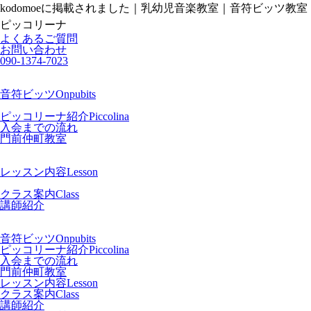
kodomoeに掲載されました｜乳幼児音楽教室｜音符ビッツ教室
ピッコリーナ
よくあるご質問
お問い合わせ
090-1374-7023
音符ビッツ
Onpubits
ピッコリーナ紹介
Piccolina
入会までの流れ
門前仲町教室
レッスン内容
Lesson
クラス案内
Class
講師紹介
音符ビッツ
Onpubits
ピッコリーナ紹介
Piccolina
入会までの流れ
門前仲町教室
レッスン内容
Lesson
クラス案内
Class
講師紹介