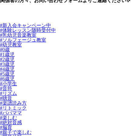
関係者の方々、お問い合わせフォームよりご連絡ください✨
#新入会キャンペーン中
#体験レッスン随時受付中
#乳幼児音楽教室
#ソルフェージュ教室
#幼児教室
#0歳
#1歳児
#2歳児
#3歳児
#4歳児
#5歳児
#6歳児
#小学生
#音符
#リズム
#聴音
#楽譜読み方
#リトミック
#パパママ
#楽しむ
#絶対音感
#脳育
#親子で楽しむ