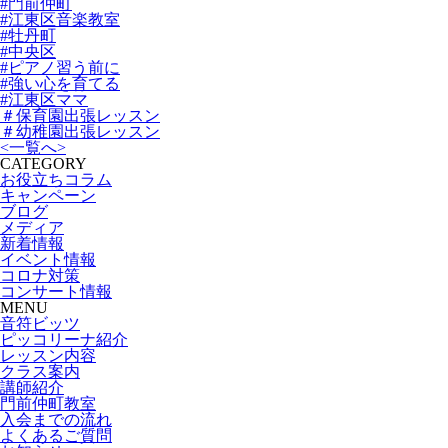
#門前仲町
#江東区音楽教室
#牡丹町
#中央区
#ピアノ習う前に
#強い心を育てる
#江東区ママ
＃保育園出張レッスン
＃幼稚園出張レッスン
<
一覧へ
>
CATEGORY
お役立ちコラム
キャンペーン
ブログ
メディア
新着情報
イベント情報
コロナ対策
コンサート情報
MENU
音符ビッツ
ピッコリーナ紹介
レッスン内容
クラス案内
講師紹介
門前仲町教室
入会までの流れ
よくあるご質問