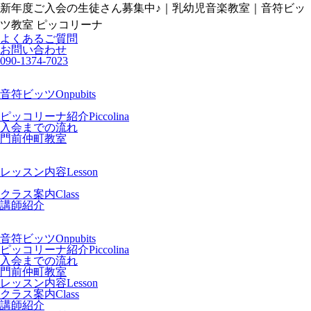
新年度ご入会の生徒さん募集中♪｜乳幼児音楽教室｜音符ビッ
ツ教室 ピッコリーナ
よくあるご質問
お問い合わせ
090-1374-7023
音符ビッツ
Onpubits
ピッコリーナ紹介
Piccolina
入会までの流れ
門前仲町教室
レッスン内容
Lesson
クラス案内
Class
講師紹介
音符ビッツ
Onpubits
ピッコリーナ紹介
Piccolina
入会までの流れ
門前仲町教室
レッスン内容
Lesson
クラス案内
Class
講師紹介