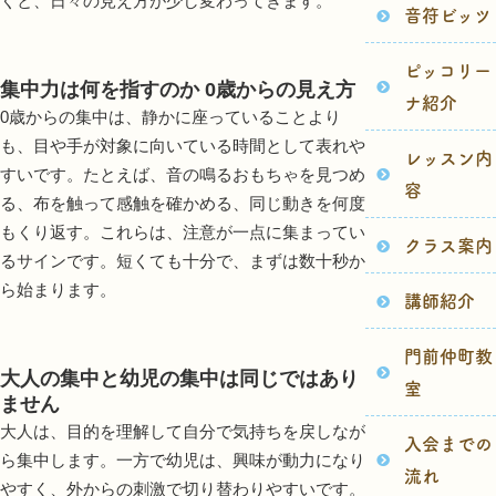
くと、日々の見え方が少し変わってきます。
音符ビッツ
ピッコリー
集中力は何を指すのか 0歳からの見え方
ナ紹介
0歳からの集中は、静かに座っていることより
も、目や手が対象に向いている時間として表れや
レッスン内
すいです。たとえば、音の鳴るおもちゃを見つめ
容
る、布を触って感触を確かめる、同じ動きを何度
もくり返す。これらは、注意が一点に集まってい
クラス案内
るサインです。短くても十分で、まずは数十秒か
ら始まります。
講師紹介
門前仲町教
大人の集中と幼児の集中は同じではあり
室
ません
大人は、目的を理解して自分で気持ちを戻しなが
入会までの
ら集中します。一方で幼児は、興味が動力になり
流れ
やすく、外からの刺激で切り替わりやすいです。