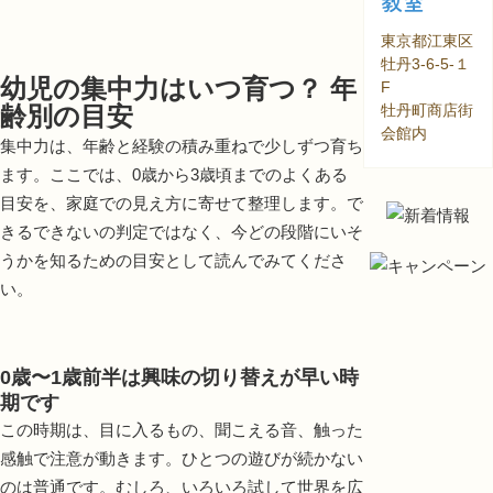
教室
東京都江東区
牡丹3-6-5-１
幼児の集中力はいつ育つ？ 年
F
齢別の目安
牡丹町商店街
会館内
集中力は、年齢と経験の積み重ねで少しずつ育ち
ます。ここでは、0歳から3歳頃までのよくある
目安を、家庭での見え方に寄せて整理します。で
きるできないの判定ではなく、今どの段階にいそ
うかを知るための目安として読んでみてくださ
い。
0歳〜1歳前半は興味の切り替えが早い時
期です
この時期は、目に入るもの、聞こえる音、触った
感触で注意が動きます。ひとつの遊びが続かない
のは普通です。むしろ、いろいろ試して世界を広