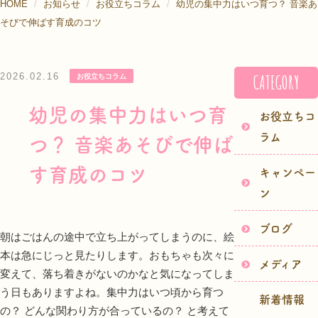
HOME
お知らせ
お役立ちコラム
幼児の集中力はいつ育つ？ 音楽あ
そびで伸ばす育成のコツ
2026.02.16
CATEGORY
お役立ちコラム
幼児の集中力はいつ育
お役立ちコ
ラム
つ？ 音楽あそびで伸ば
す育成のコツ
キャンペー
ン
ブログ
朝はごはんの途中で立ち上がってしまうのに、絵
本は急にじっと見たりします。おもちゃも次々に
メディア
変えて、落ち着きがないのかなと気になってしま
う日もありますよね。集中力はいつ頃から育つ
新着情報
の？ どんな関わり方が合っているの？ と考えて