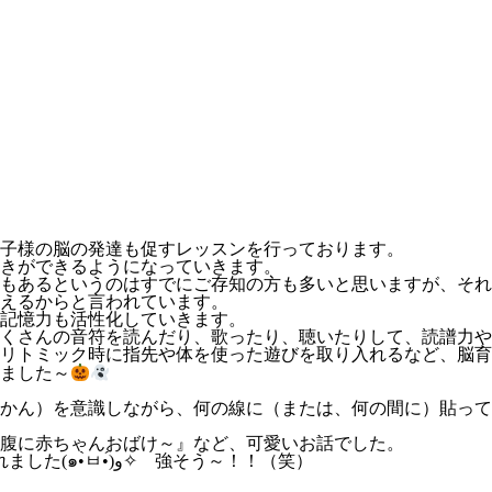
子様の脳の発達も促すレッスンを行っております。
きができるようになっていきます。
もあるというのはすでにご存知の方も多いと思いますが、それ
えるからと言われています。
記憶力も活性化していきます。
くさんの音符を読んだり、歌ったり、聴いたりして、読譜力や
リトミック時に指先や体を使った遊びを取り入れるなど、脳育
ました～
かん）を意識しながら、何の線に（または、何の間に）貼って
腹に赤ちゃんおばけ～』など、可愛いお話でした。
そして、イケメン3歳くん！、スパイダーマンの格好で来てくれました(๑•̀ㅂ•́)و✧ 強そう～！！（笑）