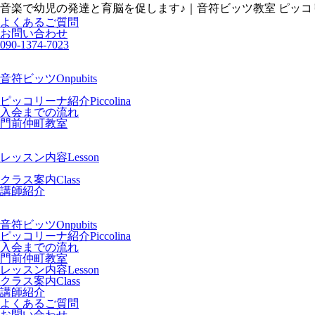
音楽で幼児の発達と育脳を促します♪｜音符ビッツ教室 ピッコ
よくあるご質問
お問い合わせ
090-1374-7023
音符ビッツ
Onpubits
ピッコリーナ紹介
Piccolina
入会までの流れ
門前仲町教室
レッスン内容
Lesson
クラス案内
Class
講師紹介
音符ビッツ
Onpubits
ピッコリーナ紹介
Piccolina
入会までの流れ
門前仲町教室
レッスン内容
Lesson
クラス案内
Class
講師紹介
よくあるご質問
お問い合わせ