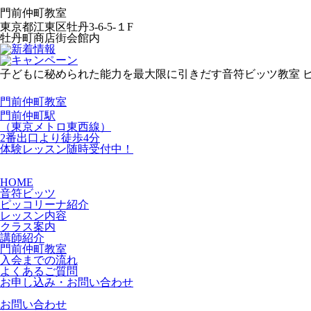
門前仲町教室
東京都江東区牡丹3-6-5-１F
牡丹町商店街会館内
子どもに秘められた能力を最大限に引きだす音符ビッツ教室 
門前仲町教室
門前仲町駅
（東京メトロ東西線）
2番出口より徒歩4分
体験レッスン
随時受付中！
HOME
音符ビッツ
ピッコリーナ紹介
レッスン内容
クラス案内
講師紹介
門前仲町教室
入会までの流れ
よくあるご質問
お申し込み・お問い合わせ
お問い合わせ