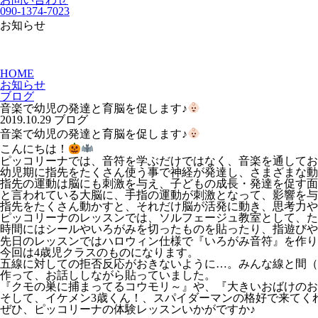
090-1374-7023
お知らせ
HOME
お知らせ
ブログ
音楽で幼児の発達と育脳を促します♪
2019.10.29
ブログ
音楽で幼児の発達と育脳を促します♪
こんにちは！
ピッコリーナでは、音符を学ぶだけではなく、音楽を通してお
幼児期に指先をたくさん使う事で神経が発達し、さまざまな動
指先の運動は脳にも刺激を与え、子どもの成長・発達を促す面
と言われている大脳に、手指の運動が刺激となって、影響を与
指先をたくさん動かすと、それだけ脳が活発に動き、思考力や
ピッコリーナのレッスンでは、ソルフェージュ教室として、た
時間にはシールやいろがみを切ったものを貼ったり、指遊びや
先日のレッスンではハロウィン仕様で『いろがみ音符』を作り
今回は4歳児クラスのものになります。
五線に対しての拒否反応がおきないように…。みんな線と間（
作って、お話ししながら貼っていました。
『クモの巣に捕まってるコウモリ～』や、『大きいおばけのお
ぜひ、ピッコリーナの体験レッスンいかがですか♪